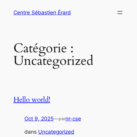
Aller
Centre Sébastien Érard
au
contenu
Catégorie :
Uncategorized
Hello world!
Oct 9, 2025
—
nr-cse
par
dans
Uncategorized